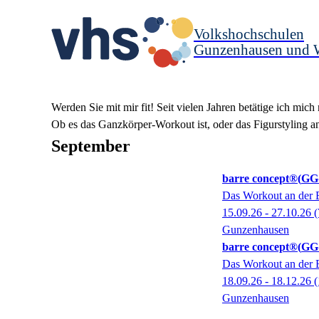
Volkshochschulen
Gunzenhausen und 
Werden Sie mit mir fit! Seit vielen Jahren betätige ich mic
Ob es das Ganzkörper-Workout ist, oder
das Figurstyling a
September
barre concept®
GG-
Das Workout an der B
15.09.26 - 27.10.26
(
Gunzenhausen
barre concept®
GG-
Das Workout an der B
18.09.26 - 18.12.26
(
Gunzenhausen