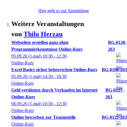
Hier geht es zur Anmeldung
Weitere Veranstaltungen
von
Thilo
Herzau
Webseiten erstellen ganz ohne
BG-0120-
Programmierkenntnisse Online-Kurs
263
05.09.26
(1-mal)
10:30
- 12:30
Online-Kurs
Excel Basics sicher beherrschen Online-Kurs
BG-0108-263
05.09.26
(1-mal)
14:30
- 16:30
Online-Kurs
Geld verdienen durch Verkaufen im Internet
BG-0127-
Online-Kurs
263
06.09.26
(1-mal)
10:30
- 12:30
Online-Kurs
Online bewerben zur Traumstelle
BG-0122-263
Online-Kurs