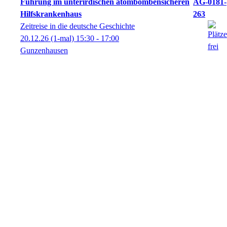
Führung im unterirdischen atombombensicheren
AG-0181-
Hilfskrankenhaus
263
Zeitreise in die deutsche Geschichte
20.12.26
(1-mal)
15:30
- 17:00
Gunzenhausen