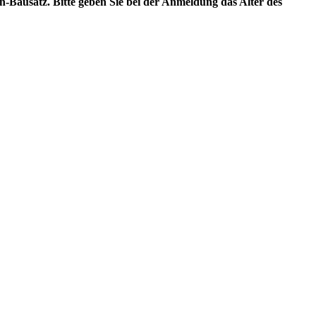
n-Bausatz. Bitte geben Sie bei der Anmeldung das Alter des
.