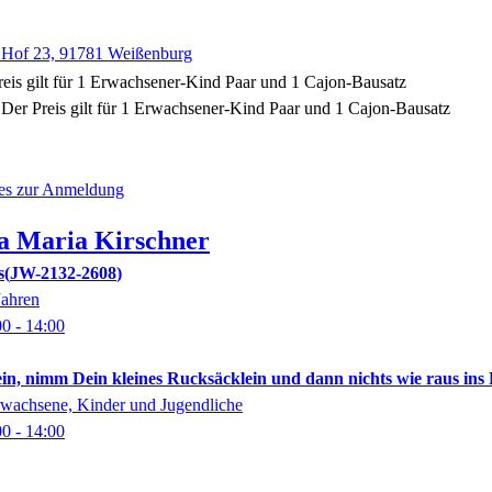
Hof 23, 91781 Weißenburg
eis gilt für 1 Erwachsener-Kind Paar und 1 Cajon-Bausatz
Der Preis gilt für 1 Erwachsener-Kind Paar und 1 Cajon-Bausatz
 es zur Anmeldung
a Maria
Kirschner
s
JW-2132-2608
Jahren
00
- 14:00
in, nimm Dein kleines Rucksäcklein und dann nichts wie raus ins Fr
rwachsene, Kinder und Jugendliche
00
- 14:00