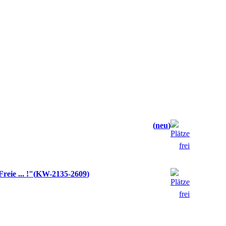
neu
eie ... !"
KW-2135-2609