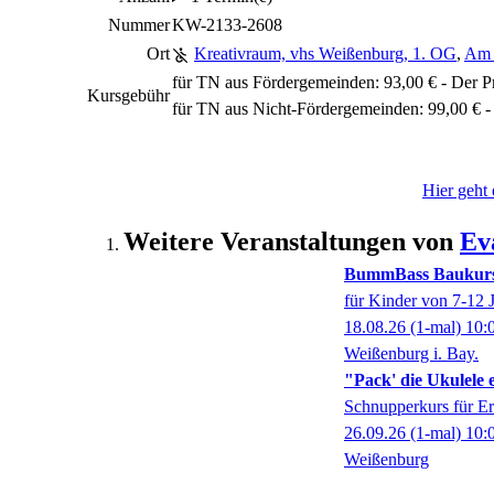
Nummer
KW-2133-2608
Ort
Kreativraum, vhs Weißenburg, 1. OG
,
Am 
für TN aus Fördergemeinden: 93,00 € - Der Pr
Kursgebühr
für TN aus Nicht-Fördergemeinden: 99,00 € - 
Hier geht
Weitere Veranstaltungen von
Ev
BummBass Baukur
für Kinder von 7-12 
18.08.26
(1-mal)
10:
Weißenburg i. Bay.
"Pack' die Ukulele e
Schnupperkurs für E
26.09.26
(1-mal)
10:
Weißenburg