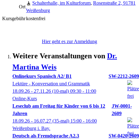
Schalterhalle, im Kulturforum
,
Rosenstraße 2, 91781
Ort
Weißenburg
Kursgebühr
kostenfrei
Hier geht es zur Anmeldung
Weitere Veranstaltungen von
Dr.
Martina
Weis
Onlinekurs Spanisch A2/ B1
SW-2212-2609
Lektüre - Konversation und Grammatik
18.09.26 - 27.11.26
(10-mal)
09:30
- 11:00
Online-Kurs
Leseclub am Freitag für Kinder von 6 bis 12
JW-0001-
Jahren
2609
18.09.26 - 16.07.27
(35-mal)
15:00
- 16:00
Weißenburg i. Bay.
Deutsch als Fremdsprache A2.3
SW-0420-2609