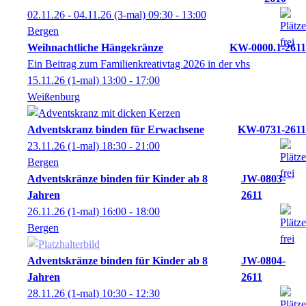
02.11.26 - 04.11.26
(3-mal)
09:30
- 13:00
Bergen
Weihnachtliche Hängekränze
KW-0000.1-2611
Ein Beitrag zum Familienkreativtag 2026 in der vhs
15.11.26
(1-mal)
13:00
- 17:00
Weißenburg
Adventskranz binden für Erwachsene
KW-0731-2611
23.11.26
(1-mal)
18:30
- 21:00
Bergen
Adventskränze binden für Kinder ab 8
JW-0803-
Jahren
2611
26.11.26
(1-mal)
16:00
- 18:00
Bergen
Adventskränze binden für Kinder ab 8
JW-0804-
Jahren
2611
28.11.26
(1-mal)
10:30
- 12:30