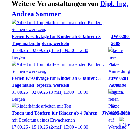
Weitere Veranstaltungen von
Dipl. Ing.
Andrea
Sommer
Ferien-Kreativtage für Kinder ab 6 Jahren: 3
JW-0200-
Tage malen, töpfern, werkeln
2608
31.08.26 - 02.09.26
(3-mal)
09:30
- 12:30
Bergen
Ferien-Kreativtage für Kinder ab 6 Jahren: 3
JW-0201-
Tage malen, töpfern, werkeln
2608
31.08.26 - 02.09.26
(3-mal)
15:00
- 18:00
Bergen
Tonen und Töpfern für Kinder ab 4 Jahren
JW-0805-2609
mit Begleitung eines Erwachsenen
17.09.26 - 15.10.26
(2-mal)
15:00
- 16:30