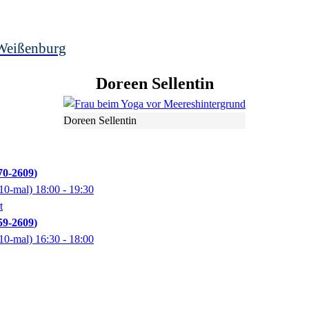
Weißenburg
Doreen
Sellentin
Doreen Sellentin
0-2609
10-mal)
18:00
- 19:30
t
9-2609
10-mal)
16:30
- 18:00