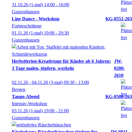
31.10.26
(1-mal)
14:00
- 16:00
Gunzenhausen
Line Dance - Workshop
KG-0552-263
Fortgeschrittene
01.11.26
(1-mal)
19:00
- 20:30
Gunzenhausen
Herbstferien-Kreativtage für Kinder ab 6 Jahren:
JW-
3 Tage malen, töpfern, werkeln
0200-
2610
02.11.26 - 04.11.26
(3-mal)
09:30
- 13:00
Bergen
Tango-Abend
KG-0508-263
Intensiv-Workshop
03.11.26
(1-mal)
19:00
- 21:00
Gunzenhausen
Kinderkurs: Räucherhäuschen töpfern für
JW-0811-