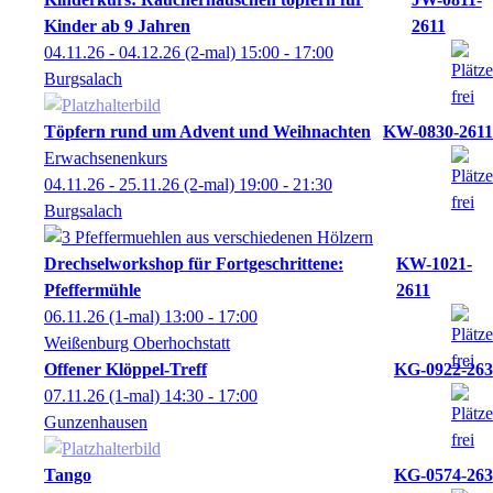
Kinder ab 9 Jahren
2611
04.11.26 - 04.12.26
(2-mal)
15:00
- 17:00
Burgsalach
Töpfern rund um Advent und Weihnachten
KW-0830-2611
Erwachsenenkurs
04.11.26 - 25.11.26
(2-mal)
19:00
- 21:30
Burgsalach
Drechselworkshop für Fortgeschrittene:
KW-1021-
Pfeffermühle
2611
06.11.26
(1-mal)
13:00
- 17:00
Weißenburg Oberhochstatt
Offener Klöppel-Treff
KG-0922-263
07.11.26
(1-mal)
14:30
- 17:00
Gunzenhausen
Tango
KG-0574-263