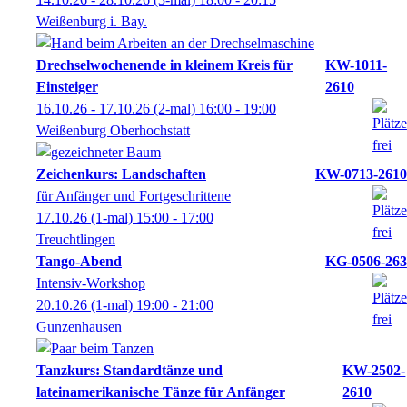
Weißenburg i. Bay.
Drechselwochenende in kleinem Kreis für
KW-1011-
Einsteiger
2610
16.10.26 - 17.10.26
(2-mal)
16:00
- 19:00
Weißenburg Oberhochstatt
Zeichenkurs: Landschaften
KW-0713-2610
für Anfänger und Fortgeschrittene
17.10.26
(1-mal)
15:00
- 17:00
Treuchtlingen
Tango-Abend
KG-0506-263
Intensiv-Workshop
20.10.26
(1-mal)
19:00
- 21:00
Gunzenhausen
Tanzkurs: Standardtänze und
KW-2502-
lateinamerikanische Tänze für Anfänger
2610