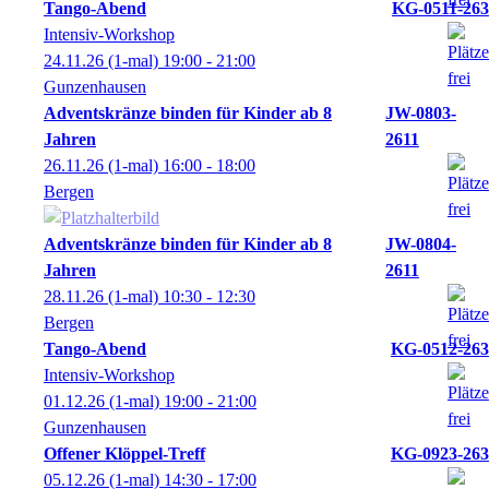
Tango-Abend
KG-0511-263
Intensiv-Workshop
24.11.26
(1-mal)
19:00
- 21:00
Gunzenhausen
Adventskränze binden für Kinder ab 8
JW-0803-
Jahren
2611
26.11.26
(1-mal)
16:00
- 18:00
Bergen
Adventskränze binden für Kinder ab 8
JW-0804-
Jahren
2611
28.11.26
(1-mal)
10:30
- 12:30
Bergen
Tango-Abend
KG-0512-263
Intensiv-Workshop
01.12.26
(1-mal)
19:00
- 21:00
Gunzenhausen
Offener Klöppel-Treff
KG-0923-263
05.12.26
(1-mal)
14:30
- 17:00