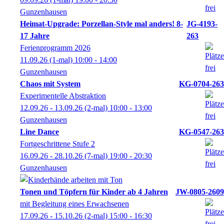
Gunzenhausen
Heimat-Upgrade: Porzellan-Style mal anders! 8-
JG-4193-
17 Jahre
263
Ferienprogramm 2026
11.09.26
(1-mal)
10:00
- 14:00
Gunzenhausen
Chaos mit System
KG-0704-263
Experimentelle Abstraktion
12.09.26 - 13.09.26
(2-mal)
10:00
- 13:00
Gunzenhausen
Line Dance
KG-0547-263
Fortgeschrittene Stufe 2
16.09.26 - 28.10.26
(7-mal)
19:00
- 20:30
Gunzenhausen
Tonen und Töpfern für Kinder ab 4 Jahren
JW-0805-2609
mit Begleitung eines Erwachsenen
17.09.26 - 15.10.26
(2-mal)
15:00
- 16:30