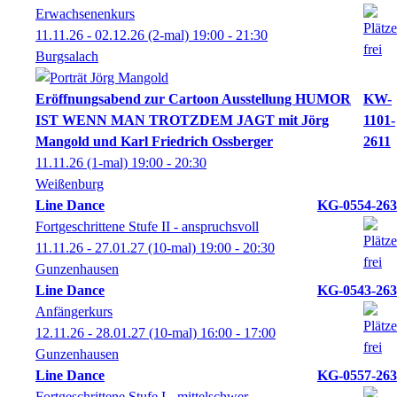
Erwachsenenkurs
11.11.26 - 02.12.26
(2-mal)
19:00
- 21:30
Burgsalach
Eröffnungsabend zur Cartoon Ausstellung HUMOR
KW-
IST WENN MAN TROTZDEM JAGT mit Jörg
1101-
Mangold und Karl Friedrich Ossberger
2611
11.11.26
(1-mal)
19:00
- 20:30
Weißenburg
Line Dance
KG-0554-263
Fortgeschrittene Stufe II - anspruchsvoll
11.11.26 - 27.01.27
(10-mal)
19:00
- 20:30
Gunzenhausen
Line Dance
KG-0543-263
Anfängerkurs
12.11.26 - 28.01.27
(10-mal)
16:00
- 17:00
Gunzenhausen
Line Dance
KG-0557-263
Fortgeschrittene Stufe I - mittelschwer