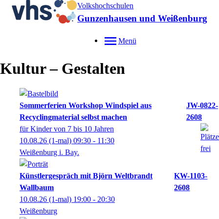
Volkshochschulen
Gunzenhausen und Weißenburg
Menü
Kultur – Gestalten
Sommerferien Workshop Windspiel aus
JW-0822-
Recyclingmaterial selbst machen
2608
für Kinder von 7 bis 10 Jahren
10.08.26
(1-mal)
09:30
- 11:30
Weißenburg i. Bay.
Künstlergespräch mit Björn Weltbrandt
KW-1103-
Wallbaum
2608
10.08.26
(1-mal)
19:00
- 20:30
Weißenburg