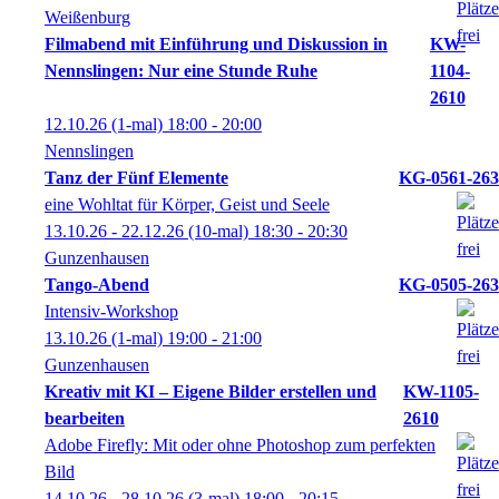
Weißenburg
Filmabend mit Einführung und Diskussion in
KW-
Nennslingen: Nur eine Stunde Ruhe
1104-
2610
12.10.26
(1-mal)
18:00
- 20:00
Nennslingen
Tanz der Fünf Elemente
KG-0561-263
eine Wohltat für Körper, Geist und Seele
13.10.26 - 22.12.26
(10-mal)
18:30
- 20:30
Gunzenhausen
Tango-Abend
KG-0505-263
Intensiv-Workshop
13.10.26
(1-mal)
19:00
- 21:00
Gunzenhausen
Kreativ mit KI – Eigene Bilder erstellen und
KW-1105-
bearbeiten
2610
Adobe Firefly: Mit oder ohne Photoshop zum perfekten
Bild
14.10.26 - 28.10.26
(3-mal)
18:00
- 20:15