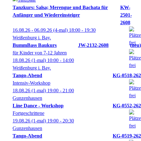
Tanzkurs: Salsa; Merengue und Bachata für
KW-
Anfänger und Wiedereinsteiger
2501-
2608
16.08.26 - 06.09.26
(4-mal)
18:00
- 19:30
Weißenburg i. Bay.
BummBass Baukurs
JW-2132-2608
neu
für Kinder von 7-12 Jahren
18.08.26
(1-mal)
10:00
- 14:00
Weißenburg i. Bay.
Tango-Abend
KG-0518-262
Intensiv-Workshop
18.08.26
(1-mal)
19:00
- 21:00
Gunzenhausen
Line Dance - Workshop
KG-0552-262
Fortgeschrittene
19.08.26
(1-mal)
19:00
- 20:30
Gunzenhausen
Tango-Abend
KG-0519-262