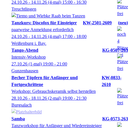
24.10.26 - 14.11.26
(4-mal)
15:00
- 16:30
Treuchtlingen
Tanzkurs: Discofox für Einsteiger
KW-2501-2609
neu
paarweise Anmeldung erforderlich
24.10.26 - 14.11.26
(4-mal)
17:00
- 18:00
Weißenburg i. Bay.
Tango-Abend
KG-0507-263
Intensiv-Workshop
27.10.26
(1-mal)
19:00
- 21:00
Gunzenhausen
Becher Töpfern für Anfänger und
KW-0833-
Fortgeschrittene
2610
Workshop: Gebrauchskeramik selbst herstellen
28.10.26 - 18.11.26
(2-mal)
19:00
- 21:30
Burgsalach
Samba
KG-0573-263
Tanzworkshop für Anfänger und Wiedereinsteiger