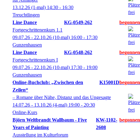
13.12.26
(1-mal)
14:30
- 16:30
Treuchtlingen
Line Dance
KG-0549-262
Fortgeschrittenenkurs 1.1
09.07.26 - 22.10.26
(10-mal)
16:00
- 17:30
Gunzenhausen
Line Dance
KG-0548-262
Fortgeschrittenenkurs I
09.07.26 - 22.10.26
(10-mal)
17:30
- 19:00
Gunzenhausen
Online-Buchclub: „Zwischen den
K15001D
Zeilen“
– Romane über Nähe, Distanz und das Ungesagte
14.07.26 - 13.10.26
(4-mal)
19:00
- 20:30
Online-Kurs
Björn Weltbrandt Wallbaum - Five
KW-1102-
Years of Painting
2608
Ausstellung im Kulturforum