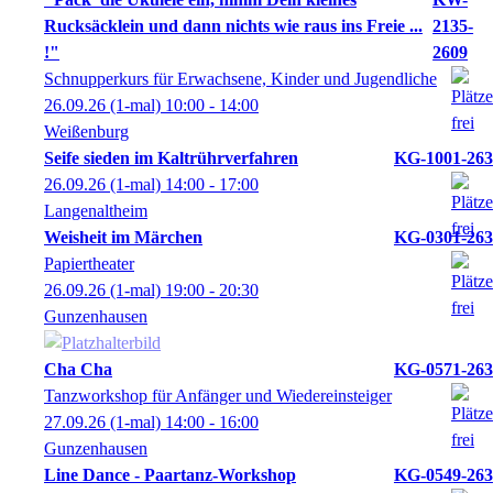
Rucksäcklein und dann nichts wie raus ins Freie ...
2135-
!"
2609
Schnupperkurs für Erwachsene, Kinder und Jugendliche
26.09.26
(1-mal)
10:00
- 14:00
Weißenburg
Seife sieden im Kaltrührverfahren
KG-1001-263
26.09.26
(1-mal)
14:00
- 17:00
Langenaltheim
Weisheit im Märchen
KG-0301-263
Papiertheater
26.09.26
(1-mal)
19:00
- 20:30
Gunzenhausen
Cha Cha
KG-0571-263
Tanzworkshop für Anfänger und Wiedereinsteiger
27.09.26
(1-mal)
14:00
- 16:00
Gunzenhausen
Line Dance - Paartanz-Workshop
KG-0549-263