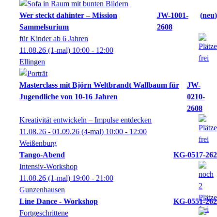
Wer steckt dahinter – Mission
JW-1001-
neu
Sammelsurium
2608
für Kinder ab 6 Jahren
11.08.26
(1-mal)
10:00
- 12:00
Ellingen
Masterclass mit Björn Weltbrandt Wallbaum für
JW-
Jugendliche von 10-16 Jahren
0210-
2608
Kreativität entwickeln – Impulse entdecken
11.08.26 - 01.09.26
(4-mal)
10:00
- 12:00
Weißenburg
Tango-Abend
KG-0517-262
Intensiv-Workshop
11.08.26
(1-mal)
19:00
- 21:00
Gunzenhausen
Line Dance - Workshop
KG-0551-262
Fortgeschrittene