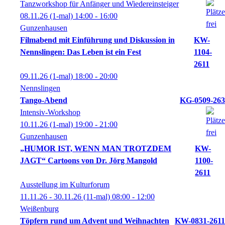
Tanzworkshop für Anfänger und Wiedereinsteiger
08.11.26
(1-mal)
14:00
- 16:00
Gunzenhausen
Filmabend mit Einführung und Diskussion in
KW-
Nennslingen: Das Leben ist ein Fest
1104-
2611
09.11.26
(1-mal)
18:00
- 20:00
Nennslingen
Tango-Abend
KG-0509-263
Intensiv-Workshop
10.11.26
(1-mal)
19:00
- 21:00
Gunzenhausen
„HUMOR IST, WENN MAN TROTZDEM
KW-
JAGT“ Cartoons von Dr. Jörg Mangold
1100-
2611
Ausstellung im Kulturforum
11.11.26 - 30.11.26
(11-mal)
08:00
- 12:00
Weißenburg
Töpfern rund um Advent und Weihnachten
KW-0831-2611