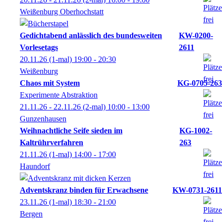
Weißenburg Oberhochstatt
Gedichtabend anlässlich des bundesweiten
KW-0200-
Vorlesetags
2611
20.11.26
(1-mal)
19:00
- 20:30
Weißenburg
Chaos mit System
KG-0705-263
Experimente Abstraktion
21.11.26 - 22.11.26
(2-mal)
10:00
- 13:00
Gunzenhausen
Weihnachtliche Seife sieden im
KG-1002-
Kaltrührverfahren
263
21.11.26
(1-mal)
14:00
- 17:00
Haundorf
Adventskranz binden für Erwachsene
KW-0731-2611
23.11.26
(1-mal)
18:30
- 21:00
Bergen