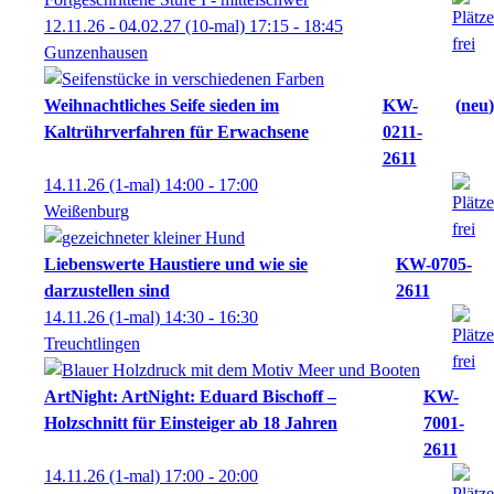
12.11.26 - 04.02.27
(10-mal)
17:15
- 18:45
Gunzenhausen
Weihnachtliches Seife sieden im
KW-
neu
Kaltrührverfahren für Erwachsene
0211-
2611
14.11.26
(1-mal)
14:00
- 17:00
Weißenburg
Liebenswerte Haustiere und wie sie
KW-0705-
darzustellen sind
2611
14.11.26
(1-mal)
14:30
- 16:30
Treuchtlingen
ArtNight: ArtNight: Eduard Bischoff –
KW-
Holzschnitt für Einsteiger ab 18 Jahren
7001-
2611
14.11.26
(1-mal)
17:00
- 20:00