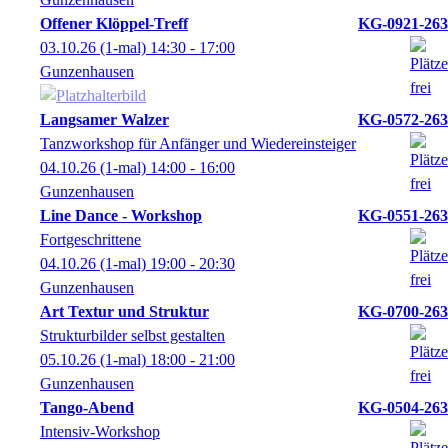
Offener Klöppel-Treff
KG-0921-263
03.10.26
(1-mal)
14:30
- 17:00
Gunzenhausen
Langsamer Walzer
KG-0572-263
Tanzworkshop für Anfänger und Wiedereinsteiger
04.10.26
(1-mal)
14:00
- 16:00
Gunzenhausen
Line Dance - Workshop
KG-0551-263
Fortgeschrittene
04.10.26
(1-mal)
19:00
- 20:30
Gunzenhausen
Art Textur und Struktur
KG-0700-263
Strukturbilder selbst gestalten
05.10.26
(1-mal)
18:00
- 21:00
Gunzenhausen
Tango-Abend
KG-0504-263
Intensiv-Workshop