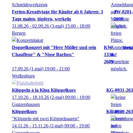
Ferien-Kreativtage für Kinder ab 6 Jahren: 3
JW-0201-
Tage malen, töpfern, werkeln
2608
31.08.26 - 02.09.26
(3-mal)
15:00
- 18:00
Bergen
Doppelkonzert mit "Herr Müller und sein
KW-
neu
Chauffeur" & "Nisse Barfuss"
1330-
2609
17.09.26
(1-mal)
19:00
- 21:00
Weißenburg
Klöppeln à la Klug Klöppelkurs
KG-0931-263
17.10.26 - 18.10.26
(2-mal)
09:00
- 19:00
Gunzenhausen
Klöppelkurs
KG-0930-263
"Klöppeln mit zwei Klöppelpaaren"
14.11.26 - 15.11.26
(2-mal)
09:00
- 19:00
Gunzenhausen