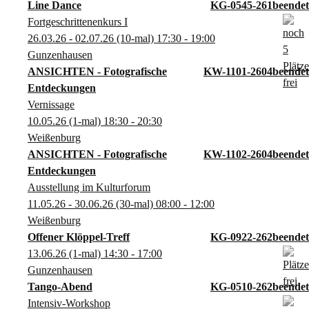
Line Dance
KG-0545-261
Fortgeschrittenenkurs I
26.03.26 - 02.07.26
(10-mal)
17:30
- 19:00
Gunzenhausen
ANSICHTEN - Fotografische
KW-1101-2604
Entdeckungen
Vernissage
10.05.26
(1-mal)
18:30
- 20:30
Weißenburg
ANSICHTEN - Fotografische
KW-1102-2604
Entdeckungen
Ausstellung im Kulturforum
11.05.26 - 30.06.26
(30-mal)
08:00
- 12:00
Weißenburg
Offener Klöppel-Treff
KG-0922-262
13.06.26
(1-mal)
14:30
- 17:00
Gunzenhausen
Tango-Abend
KG-0510-262
Intensiv-Workshop