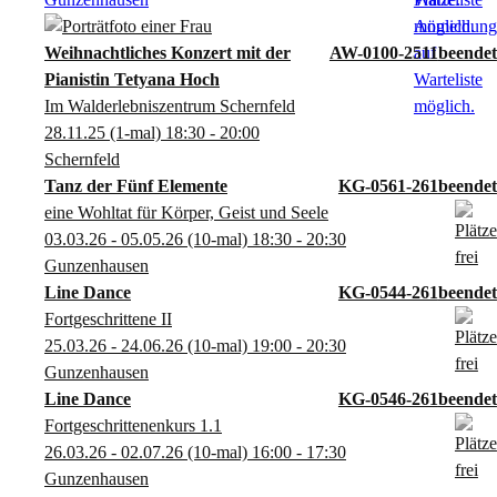
Weihnachtliches Konzert mit der
AW-0100-2511
Pianistin Tetyana Hoch
Im Walderlebniszentrum Schernfeld
28.11.25
(1-mal)
18:30
- 20:00
Schernfeld
Tanz der Fünf Elemente
KG-0561-261
eine Wohltat für Körper, Geist und Seele
03.03.26 - 05.05.26
(10-mal)
18:30
- 20:30
Gunzenhausen
Line Dance
KG-0544-261
Fortgeschrittene II
25.03.26 - 24.06.26
(10-mal)
19:00
- 20:30
Gunzenhausen
Line Dance
KG-0546-261
Fortgeschrittenenkurs 1.1
26.03.26 - 02.07.26
(10-mal)
16:00
- 17:30
Gunzenhausen