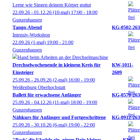
Lerne wie Singen deinem Körper guttut
22.09.26 - 01.12.26
(10-mal)
17:00
- 18:00
Gunzenhausen
Tango-Abend
KG-0502-263
Intensiv-Workshop
22.09.26
(1-mal)
19:00
- 21:00
Gunzenhausen
Drechselwochenende in kleinem Kreis für
KW-1011-
Einsteiger
2609
25.09.26 - 26.09.26
(2-mal)
16:00
- 19:00
Weißenburg Oberhochstatt
Ballett für erwachsene Anfänger
KG-0570-263
25.09.26 - 04.12.26
(11-mal)
18:00
- 19:00
Gunzenhausen
Nähkurs für Anfänger und Fortgeschrittene
KG-0912-263
25.09.26 - 30.10.26
(6-mal)
19:00
- 22:00
Gunzenhausen
"Pack' die Ukulele ein, nimm Dein kleines
KW-