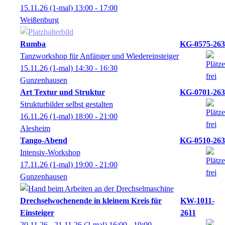
15.11.26
(1-mal)
13:00
- 17:00
Weißenburg
Rumba
KG-0575-263
Tanzworkshop für Anfänger und Wiedereinsteiger
15.11.26
(1-mal)
14:30
- 16:30
Gunzenhausen
Art Textur und Struktur
KG-0701-263
Strukturbilder selbst gestalten
16.11.26
(1-mal)
18:00
- 21:00
Alesheim
Tango-Abend
KG-0510-263
Intensiv-Workshop
17.11.26
(1-mal)
19:00
- 21:00
Gunzenhausen
Drechselwochenende in kleinem Kreis für
KW-1011-
Einsteiger
2611
20.11.26 - 21.11.26
(2-mal)
16:00
- 19:00