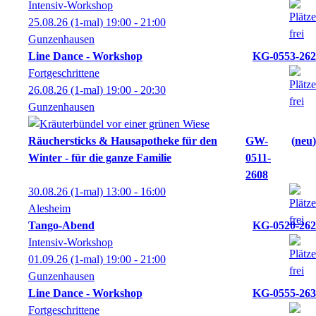
Intensiv-Workshop
25.08.26
(1-mal)
19:00
- 21:00
Gunzenhausen
Line Dance - Workshop
KG-0553-262
Fortgeschrittene
26.08.26
(1-mal)
19:00
- 20:30
Gunzenhausen
Räuchersticks & Hausapotheke für den
GW-
neu
Winter - für die ganze Familie
0511-
2608
30.08.26
(1-mal)
13:00
- 16:00
Alesheim
Tango-Abend
KG-0520-262
Intensiv-Workshop
01.09.26
(1-mal)
19:00
- 21:00
Gunzenhausen
Line Dance - Workshop
KG-0555-263
Fortgeschrittene