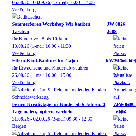
06.08.26 - 03.09.26
(17-mal)
10:00
- 14:00
Weißenburg
Sommerferien Workshop Wir batiken
JW-0826-
Taschen
2608
für Kinder von 8 bis 10 Jahren
13.08.26
(1-mal)
10:00
- 11:30
Weißenburg
Eltern-Kind-Baukurs für Cajon
KW-2133-2608
für Erwachsene und Kinder ab 6 Jahren
26.08.26
(1-mal)
10:00
- 15:00
Weißenburg
Ferien-Kreativtage für Kinder ab 6 Jahren: 3
JW-0200-
Tage malen, töpfern, werkeln
2608
31.08.26 - 02.09.26
(3-mal)
09:30
- 12:30
Bergen