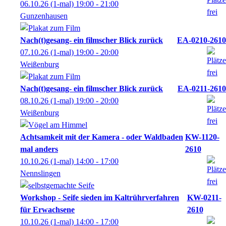
06.10.26
(1-mal)
19:00
- 21:00
Gunzenhausen
Nach(t)gesang- ein filmscher Blick zurück
EA-0210-2610
07.10.26
(1-mal)
19:00
- 20:00
Weißenburg
Nach(t)gesang- ein filmscher Blick zurück
EA-0211-2610
08.10.26
(1-mal)
19:00
- 20:00
Weißenburg
Achtsamkeit mit der Kamera - oder Waldbaden
KW-1120-
mal anders
2610
10.10.26
(1-mal)
14:00
- 17:00
Nennslingen
Workshop - Seife sieden im Kaltrührverfahren
KW-0211-
für Erwachsene
2610
10.10.26
(1-mal)
14:00
- 17:00