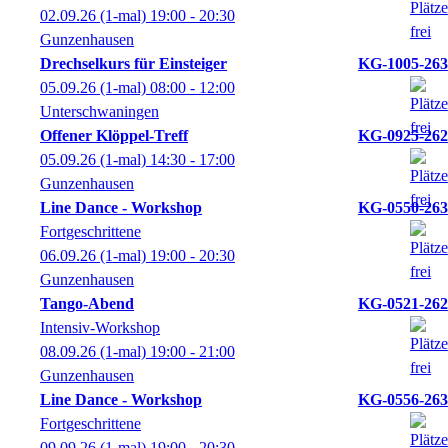
02.09.26
(1-mal)
19:00
- 20:30
Gunzenhausen
Drechselkurs für Einsteiger
KG-1005-263
05.09.26
(1-mal)
08:00
- 12:00
Unterschwaningen
Offener Klöppel-Treff
KG-0925-262
05.09.26
(1-mal)
14:30
- 17:00
Gunzenhausen
Line Dance - Workshop
KG-0550-263
Fortgeschrittene
06.09.26
(1-mal)
19:00
- 20:30
Gunzenhausen
Tango-Abend
KG-0521-262
Intensiv-Workshop
08.09.26
(1-mal)
19:00
- 21:00
Gunzenhausen
Line Dance - Workshop
KG-0556-263
Fortgeschrittene
09.09.26
(1-mal)
19:00
- 20:30