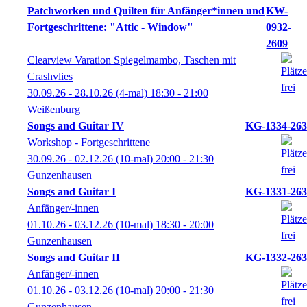
Patchworken und Quilten für Anfänger*innen und
KW-
Fortgeschrittene: "Attic - Window"
0932-
2609
Clearview Varation Spiegelmambo, Taschen mit
Crashvlies
30.09.26 - 28.10.26
(4-mal)
18:30
- 21:00
Weißenburg
Songs and Guitar IV
KG-1334-263
Workshop - Fortgeschrittene
30.09.26 - 02.12.26
(10-mal)
20:00
- 21:30
Gunzenhausen
Songs and Guitar I
KG-1331-263
Anfänger/-innen
01.10.26 - 03.12.26
(10-mal)
18:30
- 20:00
Gunzenhausen
Songs and Guitar II
KG-1332-263
Anfänger/-innen
01.10.26 - 03.12.26
(10-mal)
20:00
- 21:30
Gunzenhausen