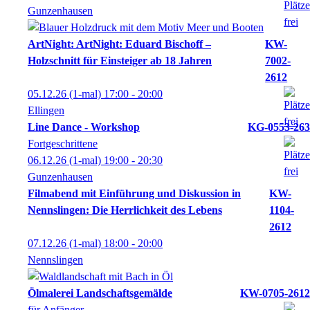
Gunzenhausen
ArtNight: ArtNight: Eduard Bischoff –
KW-
Holzschnitt für Einsteiger ab 18 Jahren
7002-
2612
05.12.26
(1-mal)
17:00
- 20:00
Ellingen
Line Dance - Workshop
KG-0553-263
Fortgeschrittene
06.12.26
(1-mal)
19:00
- 20:30
Gunzenhausen
Filmabend mit Einführung und Diskussion in
KW-
Nennslingen: Die Herrlichkeit des Lebens
1104-
2612
07.12.26
(1-mal)
18:00
- 20:00
Nennslingen
Ölmalerei Landschaftsgemälde
KW-0705-2612
für Anfänger